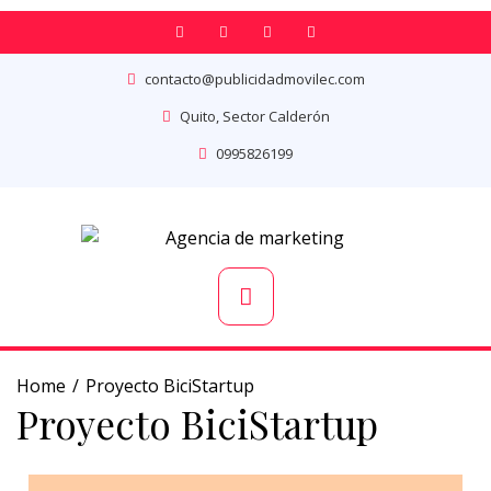
Saltar
al
contenido
contacto@publicidadmovilec.com
Quito, Sector Calderón
0995826199
Menú
principal
Home
Proyecto BiciStartup
Proyecto BiciStartup