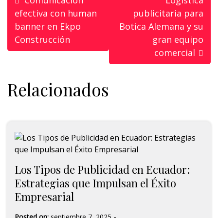
Comunicación
Logística
efectiva con human
publicitaria para
banner en Ekpo
Botica Alemana y su
Construcción
gran equipo
comercial
Relacionados
Los Tipos de Publicidad en Ecuador:
Estrategias que Impulsan el Éxito
Empresarial
-
Posted on:
septiembre 7, 2025