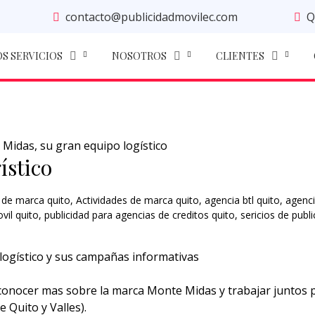
contacto@publicidadmovilec.com
Q
S SERVICIOS
NOSOTROS
CLIENTES
Midas, su gran equipo logístico
ístico
 de marca quito
,
Actividades de marca quito
,
agencia btl quito
,
agenci
vil quito
,
publicidad para agencias de creditos quito
,
sericios de publ
ogístico y sus campañas informativas
conocer mas sobre la marca Monte Midas y trabajar juntos 
e Quito y Valles).