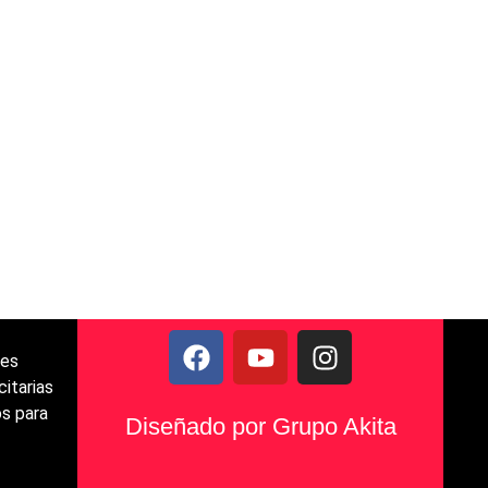
les
citarias
s para
Diseñado por Grupo Akita