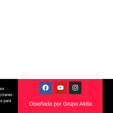
les
citarias
s para
Diseñado por Grupo Akita