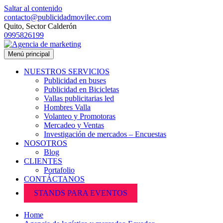
Saltar al contenido
contacto@publicidadmovilec.com
Quito, Sector Calderón
0995826199
Menú principal
NUESTROS SERVICIOS
Publicidad en buses
Publicidad en Bicicletas
Vallas publicitarias led
Hombres Valla
Volanteo y Promotoras
Mercadeo y Ventas
Investigación de mercados – Encuestas
NOSOTROS
Blog
CLIENTES
Portafolio
CONTÁCTANOS
STANDS PARA EVENTOS
Home