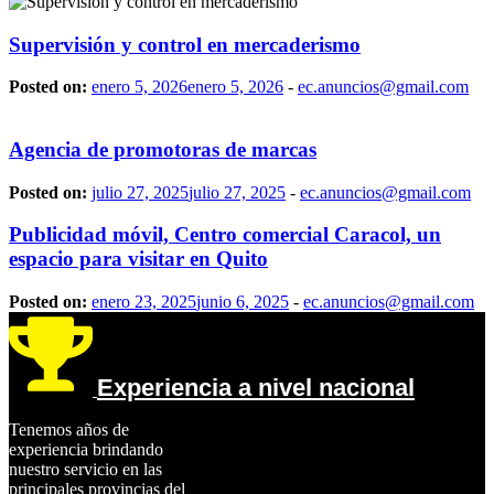
Supervisión y control en mercaderismo
Posted on:
enero 5, 2026
enero 5, 2026
-
ec.anuncios@gmail.com
Agencia de promotoras de marcas
Posted on:
julio 27, 2025
julio 27, 2025
-
ec.anuncios@gmail.com
Publicidad móvil, Centro comercial Caracol, un
espacio para visitar en Quito
Posted on:
enero 23, 2025
junio 6, 2025
-
ec.anuncios@gmail.com
Experiencia a nivel nacional
Tenemos años de
experiencia brindando
nuestro servicio en las
principales provincias del