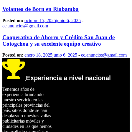
Volanteo de Born en Riobamba
Posted on:
octubre 15, 2025
junio 6, 2025
-
ec.anuncios@gmail.com
Cooperativa de Ahorro y Crédito San Juan de
Cotogchoa y su excelente equipo creativo
Posted on:
enero 18, 2025
junio 6, 2025
-
ec.anuncios@gmail.com
Experiencia a nivel nacional
Tenemos años de
experiencia brindando
nuestro servicio en las
principales provincias del
país, sitios donde se han
desplazado nuestras vallas
publicitarias móviles y
ciudades en las que hemos
desarrollado campañas y