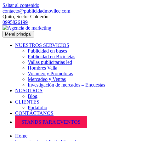
Saltar al contenido
contacto@publicidadmovilec.com
Quito, Sector Calderón
0995826199
Menú principal
NUESTROS SERVICIOS
Publicidad en buses
Publicidad en Bicicletas
Vallas publicitarias led
Hombres Valla
Volanteo y Promotoras
Mercadeo y Ventas
Investigación de mercados – Encuestas
NOSOTROS
Blog
CLIENTES
Portafolio
CONTÁCTANOS
STANDS PARA EVENTOS
Home