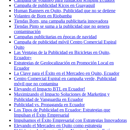
Campaña de volanteo para fundación Kolping Ecuador
Campaña de publicidad Kicos en Guayaquil
Human Banners en Quito, Publicidad que no se detiene
Volanteo de Born en Riobamba
Tiendas Born, una campaña publicitaria innovadora
Tiendas Pinto se suma a la publicidad que no genera
contaminación
Campañas publicitarias en épocas de navidad
Campaña de publicidad móvil Centro Comercial Espiral
Quito
Las Ventajas de la Publicidad en Bicicletas en Quito,
Ecuador»
Estrategias de Geolocalización en Promoción Local en
Ecuador
La Clave para el Éxito en el Mercadeo en Quito, Ecuador
Centro Comercial Espiral en campaña verde, Publicidad
móvil que no contamina
Elevando el Impacto BTL en Ecuador!
Maximizando el Impacto Soluciones de Marketing y
Publicidad de Vanguardia en Ecuador
Publicidad vs. Propaganda en Ecuador
Los Tipos de Publicidad en Ecuador: Estrategias que
Impulsan el Éxito Empresarial
Impulsamos el Éxito Empresarial con Estrategias Innovadoras
Elevando el Mercadeo en Quito como estrategia