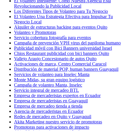
El Volanteo Inteligente: Cómo Nuestra Agencia Está
Revolucionando la Publicidad Local
Los Diferentes Tipos de Volanteo para Tu Negocio
El Volanteo Una Estrategia Efectiva para Impulsar Tu
Negocio Local
Alquiler de estructuras backing para eventos Quito
Volanteo y Promotoras
Servicio cobertura fotografía para eventos
Campaña de prevención VPH virus del papiloma humano
Publicidad móvil con Bici Banners universidad Israel
Chios Restaurant publicidad con bici banners Quito
Vallejo Araujo Concesionario de autos Quito
Activaciones de marca, Centro Comercial Caracol
Distribución de material POP, human banners Guayaquil
Servicios de volanteo para Inselec Manta
Monte Midas, su gran equipo logístico
Campaña de volanteo Manta, Inselec
Servicio integral de mercadeo BTL
Empresa de mercaderistas expertos en Ecuador
Empresa de mercaderistas en Guayaquil
Empresa de mercadeo tienda a tienda
Agencia de mercaderistas en Ecuador
Redes de mercadeo en Quito y Guayaquil
Akita Marketing nuestro servicio de promotoras
Promotoras para activaciones de impacto