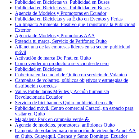
Publicidad en Bicicletas vs. Publicidad en Buses
Publicidad en Bicicletas vs. Publicidad en Buses
Agencia de Modelos y Promotoras en Ecuador
Publicidad en Bicicletas y su Éxito en Eventos y Ferias
Un Impacto Ambiental Positivo que Transforma la Publicidad
Exterior
Agencia de Modelos y Promotoras AAA
Potencia tu marca, Servicio de Perifoneo Quito
Alfanet una de las empresas líderes en su sector, publicidad
móvil
Activación de marca De Prati en Quito
Como vender un producto o servicio desde cero
Publicidad en Bicicletas
Cobertura en la ciudad de Quito con servicio de Volanteo
Campañas de volanteo, públicos objetivos y estrategias de
distribución correctas
Vallas Publicitarias Móviles y Acción humanista
Revolucionaria Ecuador
Servicio de bici banners Quito, publicidad en calle
Publicidad móvil, Centro comercial Caracol, un espacio para
visitar en Quito
Magdalena Park en campaña verde 💪
Agencia de modelos, promotoras, anfitrionas Quito
Campaña de volanteo para promoción de videoclip Anuel AA
en Quito, Guayaquil, Cuenca y Santo Domingo, Ecuador