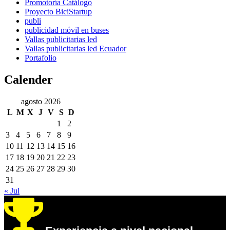
Promotoría Catálogo
Proyecto BiciStartup
publi
publicidad móvil en buses
Vallas publicitarias led
Vallas publicitarias led Ecuador
Portafolio
Calender
agosto 2026
L
M
X
J
V
S
D
1
2
3
4
5
6
7
8
9
10
11
12
13
14
15
16
17
18
19
20
21
22
23
24
25
26
27
28
29
30
31
« Jul