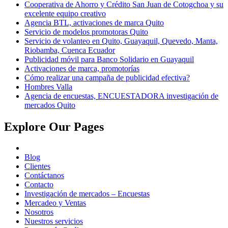
Cooperativa de Ahorro y Crédito San Juan de Cotogchoa y su
excelente equipo creativo
Agencia BTL, activaciones de marca Quito
Servicio de modelos promotoras Quito
Servicio de volanteo en Quito, Guayaquil, Quevedo, Manta,
Riobamba, Cuenca Ecuador
Publicidad móvil para Banco Solidario en Guayaquil
Activaciones de marca, promotorías
Cómo realizar una campaña de publicidad efectiva?
Hombres Valla
Agencia de encuestas, ENCUESTADORA investigación de
mercados Quito
Explore Our Pages
Blog
Clientes
Contáctanos
Contacto
Investigación de mercados – Encuestas
Mercadeo y Ventas
Nosotros
Nuestros servicios