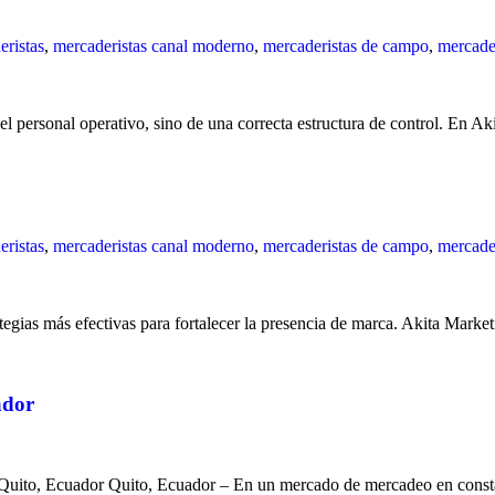
ristas
,
mercaderistas canal moderno
,
mercaderistas de campo
,
mercader
l personal operativo, sino de una correcta estructura de control. En A
ristas
,
mercaderistas canal moderno
,
mercaderistas de campo
,
mercader
ategias más efectivas para fortalecer la presencia de marca. Akita Marke
ador
n Quito, Ecuador Quito, Ecuador – En un mercado de mercadeo en con