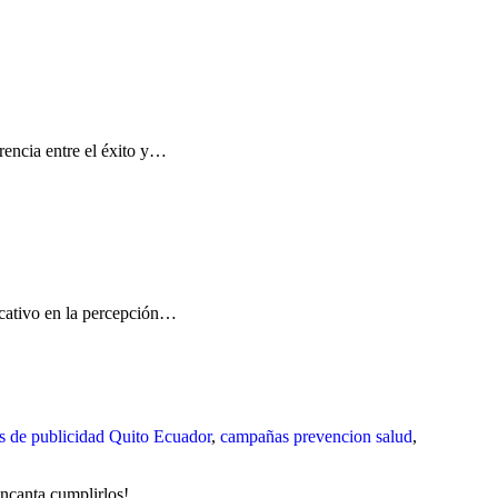
encia entre el éxito y…
icativo en la percepción…
 de publicidad Quito Ecuador
,
campañas prevencion salud
,
encanta cumplirlos!…