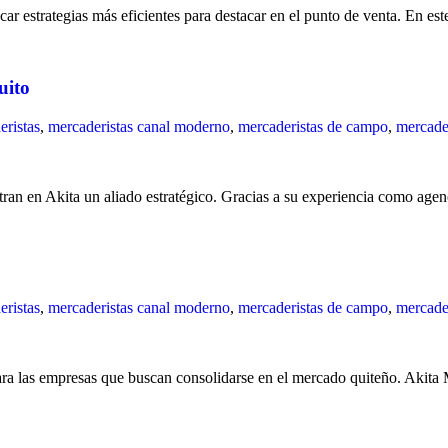
ar estrategias más eficientes para destacar en el punto de venta. En es
uito
ristas
,
mercaderistas canal moderno
,
mercaderistas de campo
,
mercader
ran en Akita un aliado estratégico. Gracias a su experiencia como age
ristas
,
mercaderistas canal moderno
,
mercaderistas de campo
,
mercader
ra las empresas que buscan consolidarse en el mercado quiteño. Akita 