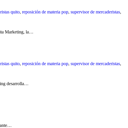
istas quito
,
reposición de materia pop
,
supervisor de mercaderistas
,
kita Marketing, la…
istas quito
,
reposición de materia pop
,
supervisor de mercaderistas
,
ting desarrolla…
stante…