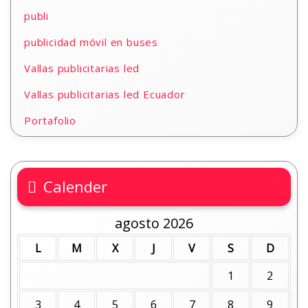
publi
publicidad móvil en buses
Vallas publicitarias led
Vallas publicitarias led Ecuador
Portafolio
Calender
agosto 2026
L
M
X
J
V
S
D
1
2
3
4
5
6
7
8
9