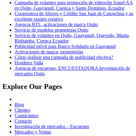
Campaña de volanteo para promoción de videoclip Anuel AA
en Quito, Guayaquil, Cuenca y Santo Domingo, Ecuador
Cooperativa de Ahorro y Crédito San Juan de Cotogchoa y su
excelente equipo creativo
Agencia BTL, activaciones de marca Quito
Servicio de modelos promotoras Quito
Servicio de volanteo en Quito, Guayaquil, Quevedo, Manta,
Riobamba, Cuenca Ecuador
Publicidad móvil para Banco Solidario en Guayaquil
Activaciones de marca, promotorías
Cómo realizar una campaña de publicidad efectiva?
Hombres Valla
Agencia de encuestas, ENCUESTADORA investigación de
mercados Quito
Explore Our Pages
Blog
Clientes
Contáctanos
Contacto
Investigación de mercados – Encuestas
Mercadeo y Ventas