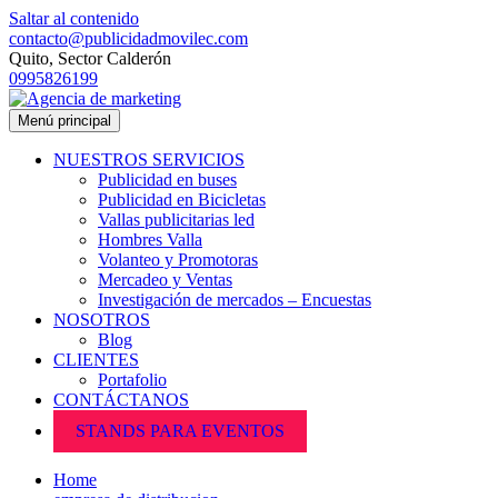
Saltar al contenido
contacto@publicidadmovilec.com
Quito, Sector Calderón
0995826199
Menú principal
NUESTROS SERVICIOS
Publicidad en buses
Publicidad en Bicicletas
Vallas publicitarias led
Hombres Valla
Volanteo y Promotoras
Mercadeo y Ventas
Investigación de mercados – Encuestas
NOSOTROS
Blog
CLIENTES
Portafolio
CONTÁCTANOS
STANDS PARA EVENTOS
Home