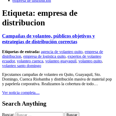
empresa de distribucion
Etiqueta:
empresa de
distribucion
Campañas de volanteo, públicos objetivos y
estrategias de distribución correctas
Etiquetas de entrada:
agencia de volanteo quito
,
empresa de
distribucion
,
empresa de logistica quito
,
expertos de volanteo
ecuador
,
volanteo cuenca
,
volanteo guayaquil
,
volanteo quito
,
volanteo santo domingo
Ejecutamos campañas de volanteo en Quito, Guayaquil, Sto.
Domingo, Cuenca Riobamba y distribución masiva de material pop
y papelería corporativa. Realizamos la cobertura de todo…
Ver noticia completa....
Search Anything
Buscar: