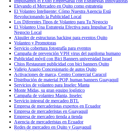
Impulsamos el Éxito Empresarial con Estrategias Innovadoras
Elevando el Mercadeo en Quito como estrategia
El Volanteo Inteligente: Cómo Nuestra Agencia Está
Revolucionando la Publicidad Local
Los Diferentes Tipos de Volanteo para Tu Negocio
El Volanteo Una Estrategia Efectiva para Impulsar Tu
Negocio Local
Alquiler de estructuras backing para eventos Quito
Volanteo y Promotoras
Servicio cobertura fotografía para eventos
Campaña de prevención VPH virus del papiloma humano
Publicidad móvil con Bici Banners universidad Israel
Chios Restaurant publicidad con bici banners Quito
Vallejo Araujo Concesionario de autos Quito
Activaciones de marca, Centro Comercial Caracol
Distribución de material POP, human banners Guayaquil
Servicios de volanteo para Inselec Manta
Monte Midas, su gran equipo logístico
Campaña de volanteo Manta, Inselec
Servicio integral de mercadeo BTL
Empresa de mercaderistas expertos en Ecuador
Empresa de mercaderistas en Guayaquil
Empresa de mercadeo tienda a tienda
Agencia de mercaderistas en Ecuador
Redes de mercadeo en Quito y Guayaquil