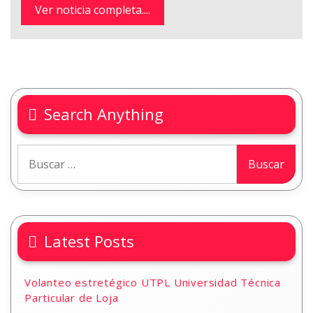
Ver noticia completa....
Search Anything
Latest Posts
Volanteo estretégico UTPL Universidad Técnica
Particular de Loja