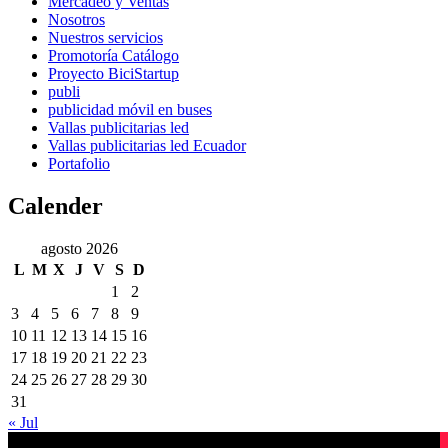
Mercadeo y Ventas
Nosotros
Nuestros servicios
Promotoría Catálogo
Proyecto BiciStartup
publi
publicidad móvil en buses
Vallas publicitarias led
Vallas publicitarias led Ecuador
Portafolio
Calender
agosto 2026
L
M
X
J
V
S
D
1
2
3
4
5
6
7
8
9
10
11
12
13
14
15
16
17
18
19
20
21
22
23
24
25
26
27
28
29
30
31
« Jul