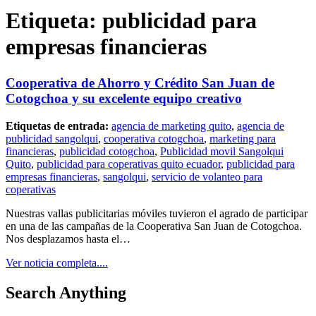
Etiqueta:
publicidad para
empresas financieras
Cooperativa de Ahorro y Crédito San Juan de
Cotogchoa y su excelente equipo creativo
Etiquetas de entrada:
agencia de marketing quito
,
agencia de
publicidad sangolqui
,
cooperativa cotogchoa
,
marketing para
financieras
,
publicidad cotogchoa
,
Publicidad movil Sangolqui
Quito
,
publicidad para coperativas quito ecuador
,
publicidad para
empresas financieras
,
sangolqui
,
servicio de volanteo para
coperativas
Nuestras vallas publicitarias móviles tuvieron el agrado de participar
en una de las campañas de la Cooperativa San Juan de Cotogchoa.
Nos desplazamos hasta el…
Ver noticia completa....
Search Anything