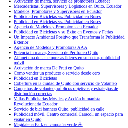
Activación de marca, servicio de promotoras Ecuabet
Mercaderistas, Supervisores y Logísticos en Quito, Ecuador
Modelos, Promotores y Supervisores en Ecuador
Publicidad en Bicicletas vs. Publicidad en Buses
Publicidad en Bicicletas vs. Publicidad en Buses
Agencia de Modelos y Promotoras en Ecuador
Publicidad en Bicicletas y su Éxito en Eventos y Ferias
Un Impacto Ambiental Positivo que Transforma la Publicidad
Exterior
Agencia de Modelos y Promotoras AAA
Potencia tu marca, Servicio de Perifoneo Quito
Alfanet una de las empresas líderes en su sector, publicidad
móvil
Activación de marca De Prati en Quito
Como vender un producto o servicio desde cero
Publicidad en Bicicletas
Cobertura en la ciudad de Quito con servicio de Volanteo
Campañas de volanteo, públicos objetivos y estrategias de
distribución correctas
Vallas Publicitarias Móviles y Acción humanista
Revolucionaria Ecuador
Servicio de bici banners Quito, publicidad en calle
Publicidad móvil, Centro comercial Caracol, un espacio para
visitar en Quito
Magdalena Park en campaña verde 💪