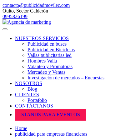
contacto@publicidadmovilec.com
Quito, Sector Calderón
0995826199
NUESTROS SERVICIOS
Publicidad en buses
Publicidad en Bicicletas
Vallas publicitarias led
Hombres Valla
Volanteo y Promotoras
Mercadeo y Ventas
Investigación de mercados – Encuestas
NOSOTROS
Blog
CLIENTES
Portafolio
CONTÁCTANOS
STANDS PARA EVENTOS
Home
publicidad para empresas financieras