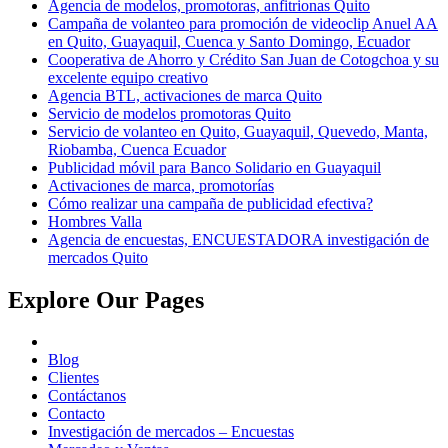
Agencia de modelos, promotoras, anfitrionas Quito
Campaña de volanteo para promoción de videoclip Anuel AA
en Quito, Guayaquil, Cuenca y Santo Domingo, Ecuador
Cooperativa de Ahorro y Crédito San Juan de Cotogchoa y su
excelente equipo creativo
Agencia BTL, activaciones de marca Quito
Servicio de modelos promotoras Quito
Servicio de volanteo en Quito, Guayaquil, Quevedo, Manta,
Riobamba, Cuenca Ecuador
Publicidad móvil para Banco Solidario en Guayaquil
Activaciones de marca, promotorías
Cómo realizar una campaña de publicidad efectiva?
Hombres Valla
Agencia de encuestas, ENCUESTADORA investigación de
mercados Quito
Explore Our Pages
Blog
Clientes
Contáctanos
Contacto
Investigación de mercados – Encuestas