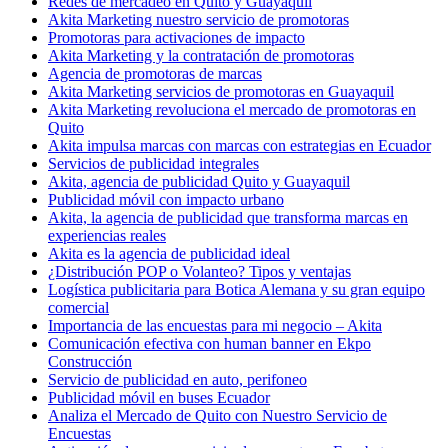
Redes de mercadeo en Quito y Guayaquil
Akita Marketing nuestro servicio de promotoras
Promotoras para activaciones de impacto
Akita Marketing y la contratación de promotoras
Agencia de promotoras de marcas
Akita Marketing servicios de promotoras en Guayaquil
Akita Marketing revoluciona el mercado de promotoras en
Quito
Akita impulsa marcas con marcas con estrategias en Ecuador
Servicios de publicidad integrales
Akita, agencia de publicidad Quito y Guayaquil
Publicidad móvil con impacto urbano
Akita, la agencia de publicidad que transforma marcas en
experiencias reales
Akita es la agencia de publicidad ideal
¿Distribución POP o Volanteo? Tipos y ventajas
Logística publicitaria para Botica Alemana y su gran equipo
comercial
Importancia de las encuestas para mi negocio – Akita
Comunicación efectiva con human banner en Ekpo
Construcción
Servicio de publicidad en auto, perifoneo
Publicidad móvil en buses Ecuador
Analiza el Mercado de Quito con Nuestro Servicio de
Encuestas