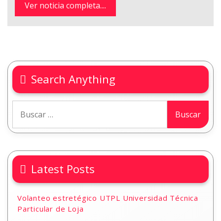
Ver noticia completa....
Search Anything
Latest Posts
Volanteo estretégico UTPL Universidad Técnica
Particular de Loja