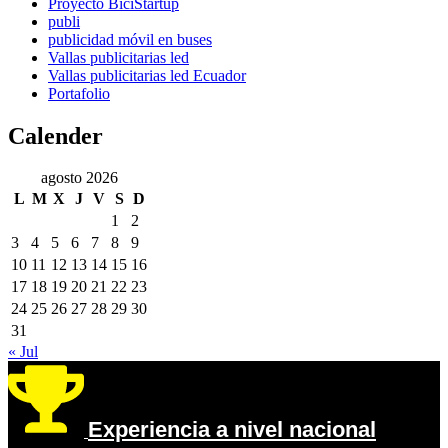
Proyecto BiciStartup
publi
publicidad móvil en buses
Vallas publicitarias led
Vallas publicitarias led Ecuador
Portafolio
Calender
agosto 2026
L
M
X
J
V
S
D
1
2
3
4
5
6
7
8
9
10
11
12
13
14
15
16
17
18
19
20
21
22
23
24
25
26
27
28
29
30
31
« Jul
Experiencia a nivel nacional