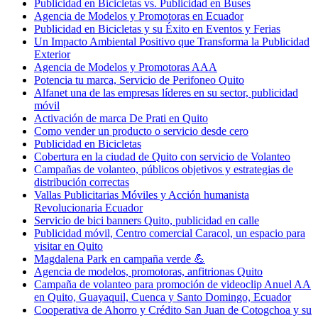
Publicidad en Bicicletas vs. Publicidad en Buses
Agencia de Modelos y Promotoras en Ecuador
Publicidad en Bicicletas y su Éxito en Eventos y Ferias
Un Impacto Ambiental Positivo que Transforma la Publicidad
Exterior
Agencia de Modelos y Promotoras AAA
Potencia tu marca, Servicio de Perifoneo Quito
Alfanet una de las empresas líderes en su sector, publicidad
móvil
Activación de marca De Prati en Quito
Como vender un producto o servicio desde cero
Publicidad en Bicicletas
Cobertura en la ciudad de Quito con servicio de Volanteo
Campañas de volanteo, públicos objetivos y estrategias de
distribución correctas
Vallas Publicitarias Móviles y Acción humanista
Revolucionaria Ecuador
Servicio de bici banners Quito, publicidad en calle
Publicidad móvil, Centro comercial Caracol, un espacio para
visitar en Quito
Magdalena Park en campaña verde 💪
Agencia de modelos, promotoras, anfitrionas Quito
Campaña de volanteo para promoción de videoclip Anuel AA
en Quito, Guayaquil, Cuenca y Santo Domingo, Ecuador
Cooperativa de Ahorro y Crédito San Juan de Cotogchoa y su