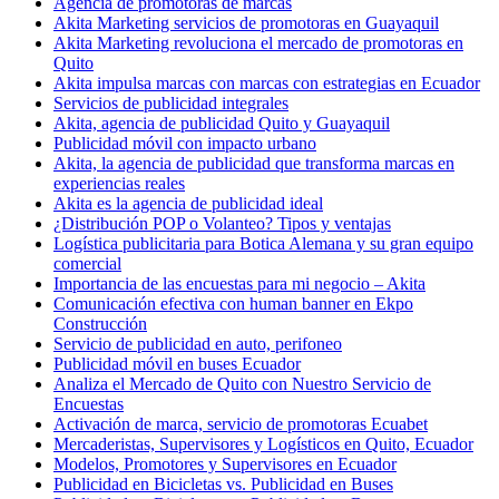
Agencia de promotoras de marcas
Akita Marketing servicios de promotoras en Guayaquil
Akita Marketing revoluciona el mercado de promotoras en
Quito
Akita impulsa marcas con marcas con estrategias en Ecuador
Servicios de publicidad integrales
Akita, agencia de publicidad Quito y Guayaquil
Publicidad móvil con impacto urbano
Akita, la agencia de publicidad que transforma marcas en
experiencias reales
Akita es la agencia de publicidad ideal
¿Distribución POP o Volanteo? Tipos y ventajas
Logística publicitaria para Botica Alemana y su gran equipo
comercial
Importancia de las encuestas para mi negocio – Akita
Comunicación efectiva con human banner en Ekpo
Construcción
Servicio de publicidad en auto, perifoneo
Publicidad móvil en buses Ecuador
Analiza el Mercado de Quito con Nuestro Servicio de
Encuestas
Activación de marca, servicio de promotoras Ecuabet
Mercaderistas, Supervisores y Logísticos en Quito, Ecuador
Modelos, Promotores y Supervisores en Ecuador
Publicidad en Bicicletas vs. Publicidad en Buses