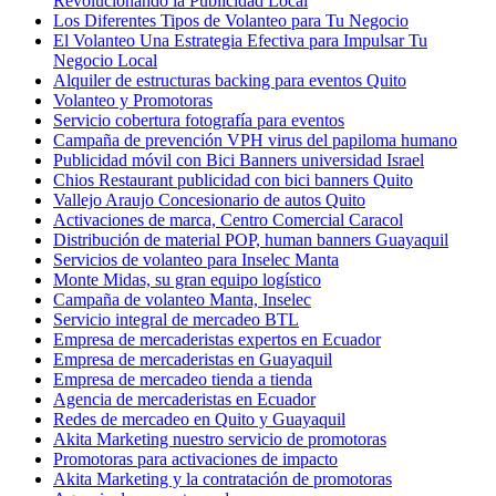
Revolucionando la Publicidad Local
Los Diferentes Tipos de Volanteo para Tu Negocio
El Volanteo Una Estrategia Efectiva para Impulsar Tu
Negocio Local
Alquiler de estructuras backing para eventos Quito
Volanteo y Promotoras
Servicio cobertura fotografía para eventos
Campaña de prevención VPH virus del papiloma humano
Publicidad móvil con Bici Banners universidad Israel
Chios Restaurant publicidad con bici banners Quito
Vallejo Araujo Concesionario de autos Quito
Activaciones de marca, Centro Comercial Caracol
Distribución de material POP, human banners Guayaquil
Servicios de volanteo para Inselec Manta
Monte Midas, su gran equipo logístico
Campaña de volanteo Manta, Inselec
Servicio integral de mercadeo BTL
Empresa de mercaderistas expertos en Ecuador
Empresa de mercaderistas en Guayaquil
Empresa de mercadeo tienda a tienda
Agencia de mercaderistas en Ecuador
Redes de mercadeo en Quito y Guayaquil
Akita Marketing nuestro servicio de promotoras
Promotoras para activaciones de impacto
Akita Marketing y la contratación de promotoras