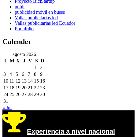
Proyecto BiciStartup
publi
publicidad móvil en buses
Vallas publicitarias led
Vallas publicitarias led Ecuador
Portafolio
Calender
agosto 2026
L
M
X
J
V
S
D
1
2
3
4
5
6
7
8
9
10
11
12
13
14
15
16
17
18
19
20
21
22
23
24
25
26
27
28
29
30
31
« Jul
Experiencia a nivel nacional