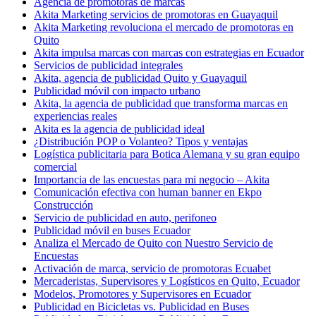
Agencia de promotoras de marcas
Akita Marketing servicios de promotoras en Guayaquil
Akita Marketing revoluciona el mercado de promotoras en
Quito
Akita impulsa marcas con marcas con estrategias en Ecuador
Servicios de publicidad integrales
Akita, agencia de publicidad Quito y Guayaquil
Publicidad móvil con impacto urbano
Akita, la agencia de publicidad que transforma marcas en
experiencias reales
Akita es la agencia de publicidad ideal
¿Distribución POP o Volanteo? Tipos y ventajas
Logística publicitaria para Botica Alemana y su gran equipo
comercial
Importancia de las encuestas para mi negocio – Akita
Comunicación efectiva con human banner en Ekpo
Construcción
Servicio de publicidad en auto, perifoneo
Publicidad móvil en buses Ecuador
Analiza el Mercado de Quito con Nuestro Servicio de
Encuestas
Activación de marca, servicio de promotoras Ecuabet
Mercaderistas, Supervisores y Logísticos en Quito, Ecuador
Modelos, Promotores y Supervisores en Ecuador
Publicidad en Bicicletas vs. Publicidad en Buses