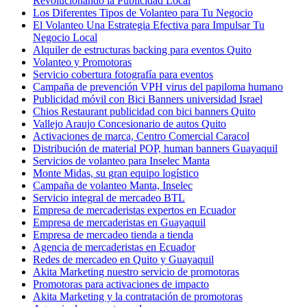
Revolucionando la Publicidad Local
Los Diferentes Tipos de Volanteo para Tu Negocio
El Volanteo Una Estrategia Efectiva para Impulsar Tu
Negocio Local
Alquiler de estructuras backing para eventos Quito
Volanteo y Promotoras
Servicio cobertura fotografía para eventos
Campaña de prevención VPH virus del papiloma humano
Publicidad móvil con Bici Banners universidad Israel
Chios Restaurant publicidad con bici banners Quito
Vallejo Araujo Concesionario de autos Quito
Activaciones de marca, Centro Comercial Caracol
Distribución de material POP, human banners Guayaquil
Servicios de volanteo para Inselec Manta
Monte Midas, su gran equipo logístico
Campaña de volanteo Manta, Inselec
Servicio integral de mercadeo BTL
Empresa de mercaderistas expertos en Ecuador
Empresa de mercaderistas en Guayaquil
Empresa de mercadeo tienda a tienda
Agencia de mercaderistas en Ecuador
Redes de mercadeo en Quito y Guayaquil
Akita Marketing nuestro servicio de promotoras
Promotoras para activaciones de impacto
Akita Marketing y la contratación de promotoras