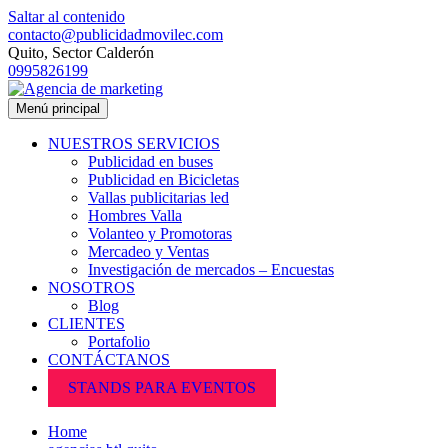
Saltar al contenido
contacto@publicidadmovilec.com
Quito, Sector Calderón
0995826199
Menú principal
NUESTROS SERVICIOS
Publicidad en buses
Publicidad en Bicicletas
Vallas publicitarias led
Hombres Valla
Volanteo y Promotoras
Mercadeo y Ventas
Investigación de mercados – Encuestas
NOSOTROS
Blog
CLIENTES
Portafolio
CONTÁCTANOS
STANDS PARA EVENTOS
Home