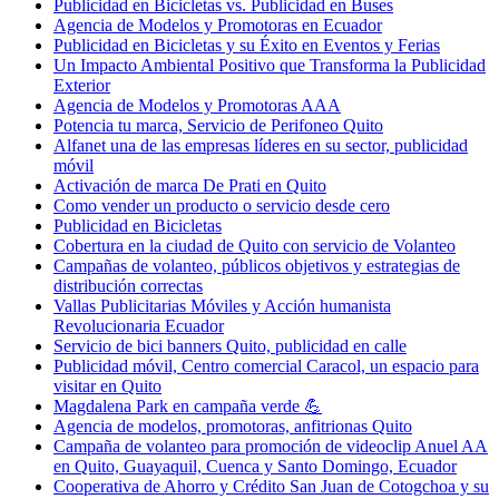
Publicidad en Bicicletas vs. Publicidad en Buses
Agencia de Modelos y Promotoras en Ecuador
Publicidad en Bicicletas y su Éxito en Eventos y Ferias
Un Impacto Ambiental Positivo que Transforma la Publicidad
Exterior
Agencia de Modelos y Promotoras AAA
Potencia tu marca, Servicio de Perifoneo Quito
Alfanet una de las empresas líderes en su sector, publicidad
móvil
Activación de marca De Prati en Quito
Como vender un producto o servicio desde cero
Publicidad en Bicicletas
Cobertura en la ciudad de Quito con servicio de Volanteo
Campañas de volanteo, públicos objetivos y estrategias de
distribución correctas
Vallas Publicitarias Móviles y Acción humanista
Revolucionaria Ecuador
Servicio de bici banners Quito, publicidad en calle
Publicidad móvil, Centro comercial Caracol, un espacio para
visitar en Quito
Magdalena Park en campaña verde 💪
Agencia de modelos, promotoras, anfitrionas Quito
Campaña de volanteo para promoción de videoclip Anuel AA
en Quito, Guayaquil, Cuenca y Santo Domingo, Ecuador
Cooperativa de Ahorro y Crédito San Juan de Cotogchoa y su