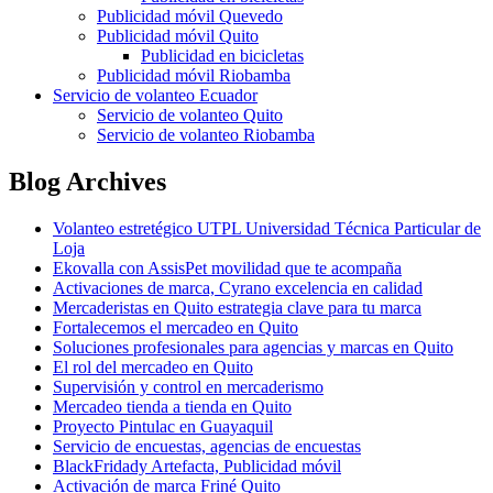
Publicidad móvil Quevedo
Publicidad móvil Quito
Publicidad en bicicletas
Publicidad móvil Riobamba
Servicio de volanteo Ecuador
Servicio de volanteo Quito
Servicio de volanteo Riobamba
Blog Archives
Volanteo estretégico UTPL Universidad Técnica Particular de
Loja
Ekovalla con AssisPet movilidad que te acompaña
Activaciones de marca, Cyrano excelencia en calidad
Mercaderistas en Quito estrategia clave para tu marca
Fortalecemos el mercadeo en Quito
Soluciones profesionales para agencias y marcas en Quito
El rol del mercadeo en Quito
Supervisión y control en mercaderismo
Mercadeo tienda a tienda en Quito
Proyecto Pintulac en Guayaquil
Servicio de encuestas, agencias de encuestas
BlackFridady Artefacta, Publicidad móvil
Activación de marca Friné Quito