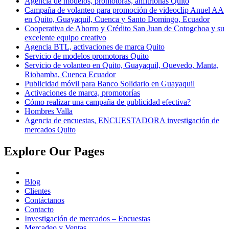
Agencia de modelos, promotoras, anfitrionas Quito
Campaña de volanteo para promoción de videoclip Anuel AA
en Quito, Guayaquil, Cuenca y Santo Domingo, Ecuador
Cooperativa de Ahorro y Crédito San Juan de Cotogchoa y su
excelente equipo creativo
Agencia BTL, activaciones de marca Quito
Servicio de modelos promotoras Quito
Servicio de volanteo en Quito, Guayaquil, Quevedo, Manta,
Riobamba, Cuenca Ecuador
Publicidad móvil para Banco Solidario en Guayaquil
Activaciones de marca, promotorías
Cómo realizar una campaña de publicidad efectiva?
Hombres Valla
Agencia de encuestas, ENCUESTADORA investigación de
mercados Quito
Explore Our Pages
Blog
Clientes
Contáctanos
Contacto
Investigación de mercados – Encuestas
Mercadeo y Ventas