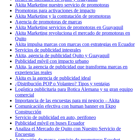
Akita Marketing nuestro servicio de promotoras
Promotoras para activaciones de impacto
Akita Marketing y la contratación de promotoras
Agencia de promotoras de marcas
Akita Marketing servicios de promotoras en Guayaquil
Akita Marketing revoluciona el mercado de promotoras en
Quito
Akita impulsa marcas con marcas con estrategias en Ecuador
Servicios de publicidad integrales
Akita, agencia de publicidad Quito y Guayaquil
Publicidad móvil con impacto urbano
Akita, la agencia de publicidad que transforma marcas en
experiencias reales
Akita es la agencia de publicidad ideal
¿Distribución POP o Volanteo? Tipos y ventajas
Logística publicitaria para Botica Alemana y su gran equipo
comercial
Importancia de las encuestas para mi negocio – Akita
Comunicación efectiva con human banner en Ekpo
Construcción
Servicio de publicidad en auto, perifoneo
Publicidad móvil en buses Ecuador
Analiza el Mercado de Quito con Nuestro Servicio de
Encuestas
Activación de marca, servicio de promotoras Ecuabet