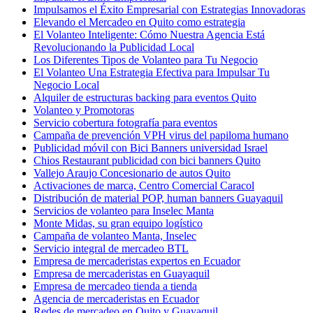
Impulsamos el Éxito Empresarial con Estrategias Innovadoras
Elevando el Mercadeo en Quito como estrategia
El Volanteo Inteligente: Cómo Nuestra Agencia Está
Revolucionando la Publicidad Local
Los Diferentes Tipos de Volanteo para Tu Negocio
El Volanteo Una Estrategia Efectiva para Impulsar Tu
Negocio Local
Alquiler de estructuras backing para eventos Quito
Volanteo y Promotoras
Servicio cobertura fotografía para eventos
Campaña de prevención VPH virus del papiloma humano
Publicidad móvil con Bici Banners universidad Israel
Chios Restaurant publicidad con bici banners Quito
Vallejo Araujo Concesionario de autos Quito
Activaciones de marca, Centro Comercial Caracol
Distribución de material POP, human banners Guayaquil
Servicios de volanteo para Inselec Manta
Monte Midas, su gran equipo logístico
Campaña de volanteo Manta, Inselec
Servicio integral de mercadeo BTL
Empresa de mercaderistas expertos en Ecuador
Empresa de mercaderistas en Guayaquil
Empresa de mercadeo tienda a tienda
Agencia de mercaderistas en Ecuador
Redes de mercadeo en Quito y Guayaquil