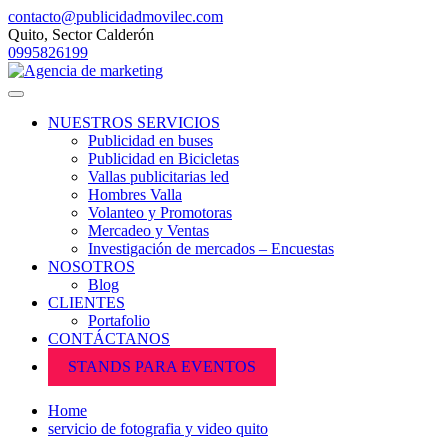
contacto@publicidadmovilec.com
Quito, Sector Calderón
0995826199
NUESTROS SERVICIOS
Publicidad en buses
Publicidad en Bicicletas
Vallas publicitarias led
Hombres Valla
Volanteo y Promotoras
Mercadeo y Ventas
Investigación de mercados – Encuestas
NOSOTROS
Blog
CLIENTES
Portafolio
CONTÁCTANOS
STANDS PARA EVENTOS
Home
servicio de fotografia y video quito