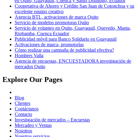
en Quito, Guayaquil, Cuenca y Santo Domingo, Ecuador
Cooperativa de Ahorro y Crédito San Juan de Cotogchoa y su
excelente equipo creativo
Agencia BTL, activaciones de marca Quito
Servicio de modelos promotoras Quito
Servicio de volanteo en Quito, Guayaquil, Quevedo, Manta,
Riobamba, Cuenca Ecuador
Publicidad móvil para Banco Solidario en Guayaquil
Activaciones de marca, promotorías
Cómo realizar una campaña de publicidad efectiva?
Hombres Valla
Agencia de encuestas, ENCUESTADORA investigación de
mercados Quito
Explore Our Pages
Blog
Clientes
Contáctanos
Contacto
Investigación de mercados – Encuestas
Mercadeo y Ventas
Nosotros
Nuestros servicios