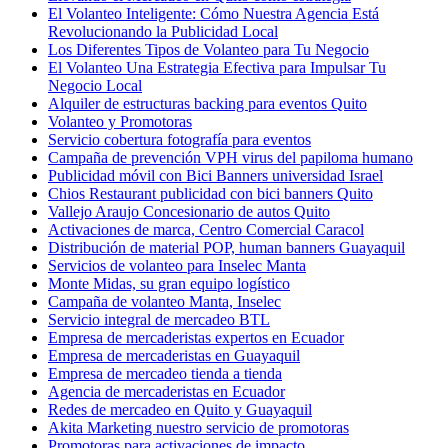
El Volanteo Inteligente: Cómo Nuestra Agencia Está
Revolucionando la Publicidad Local
Los Diferentes Tipos de Volanteo para Tu Negocio
El Volanteo Una Estrategia Efectiva para Impulsar Tu
Negocio Local
Alquiler de estructuras backing para eventos Quito
Volanteo y Promotoras
Servicio cobertura fotografía para eventos
Campaña de prevención VPH virus del papiloma humano
Publicidad móvil con Bici Banners universidad Israel
Chios Restaurant publicidad con bici banners Quito
Vallejo Araujo Concesionario de autos Quito
Activaciones de marca, Centro Comercial Caracol
Distribución de material POP, human banners Guayaquil
Servicios de volanteo para Inselec Manta
Monte Midas, su gran equipo logístico
Campaña de volanteo Manta, Inselec
Servicio integral de mercadeo BTL
Empresa de mercaderistas expertos en Ecuador
Empresa de mercaderistas en Guayaquil
Empresa de mercadeo tienda a tienda
Agencia de mercaderistas en Ecuador
Redes de mercadeo en Quito y Guayaquil
Akita Marketing nuestro servicio de promotoras
Promotoras para activaciones de impacto