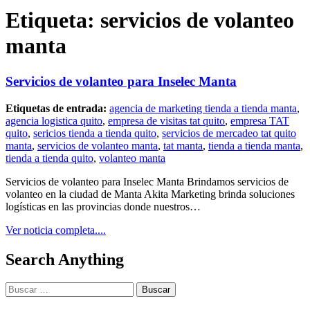
Etiqueta:
servicios de volanteo
manta
Servicios de volanteo para Inselec Manta
Etiquetas de entrada:
agencia de marketing tienda a tienda manta
,
agencia logistica quito
,
empresa de visitas tat quito
,
empresa TAT
quito
,
sericios tienda a tienda quito
,
servicios de mercadeo tat quito
manta
,
servicios de volanteo manta
,
tat manta
,
tienda a tienda manta
,
tienda a tienda quito
,
volanteo manta
Servicios de volanteo para Inselec Manta Brindamos servicios de
volanteo en la ciudad de Manta Akita Marketing brinda soluciones
logísticas en las provincias donde nuestros…
Ver noticia completa....
Search Anything