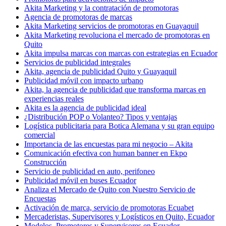
Akita Marketing y la contratación de promotoras
Agencia de promotoras de marcas
Akita Marketing servicios de promotoras en Guayaquil
Akita Marketing revoluciona el mercado de promotoras en
Quito
Akita impulsa marcas con marcas con estrategias en Ecuador
Servicios de publicidad integrales
Akita, agencia de publicidad Quito y Guayaquil
Publicidad móvil con impacto urbano
Akita, la agencia de publicidad que transforma marcas en
experiencias reales
Akita es la agencia de publicidad ideal
¿Distribución POP o Volanteo? Tipos y ventajas
Logística publicitaria para Botica Alemana y su gran equipo
comercial
Importancia de las encuestas para mi negocio – Akita
Comunicación efectiva con human banner en Ekpo
Construcción
Servicio de publicidad en auto, perifoneo
Publicidad móvil en buses Ecuador
Analiza el Mercado de Quito con Nuestro Servicio de
Encuestas
Activación de marca, servicio de promotoras Ecuabet
Mercaderistas, Supervisores y Logísticos en Quito, Ecuador
Modelos, Promotores y Supervisores en Ecuador