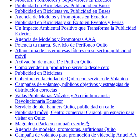
Publicidad en Bicicletas vs. Publicidad en Buses
Publicidad en Bicicletas vs. Publicidad en Buses
Agencia de Modelos y Promotoras en Ecuador
Publicidad en Bicicletas y su Éxito en Eventos y Ferias
Un Impacto Ambiental Positivo que Transforma la Publicidad
Exterior
Agencia de Modelos y Promotoras AAA
Potencia tu marca, Servicio de Perifoneo Quito
Alfanet una de las empresas líderes en su sector, publicidad
móvil
Activación de marca De Prati en Quito
Como vender un producto o servicio desde cero
Publicidad en Bicicletas
Cobertura en la ciudad de Quito con servicio de Volanteo
Campañas de volanteo, públicos objetivos y estrategias de
distribución correctas
Vallas Publicitarias Móviles y Acción humanista
Revolucionaria Ecuador
Servicio de bici banners Quito, publicidad en calle
Publicidad móvil, Centro comercial Caracol, un espacio para
visitar en Quito
Magdalena Park en campaña verde 💪
Agencia de modelos, promotoras, anfitrionas Quito
Campaña de volanteo para promoción de videoclip Anuel AA