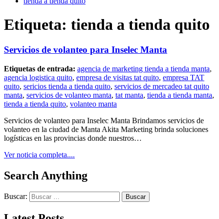
tienda a tienda quito
Etiqueta:
tienda a tienda quito
Servicios de volanteo para Inselec Manta
Etiquetas de entrada:
agencia de marketing tienda a tienda manta
,
agencia logistica quito
,
empresa de visitas tat quito
,
empresa TAT
quito
,
sericios tienda a tienda quito
,
servicios de mercadeo tat quito
manta
,
servicios de volanteo manta
,
tat manta
,
tienda a tienda manta
,
tienda a tienda quito
,
volanteo manta
Servicios de volanteo para Inselec Manta Brindamos servicios de
volanteo en la ciudad de Manta Akita Marketing brinda soluciones
logísticas en las provincias donde nuestros…
Ver noticia completa....
Search Anything
Buscar:
Latest Posts