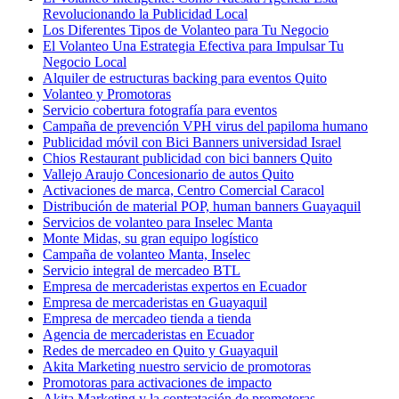
Revolucionando la Publicidad Local
Los Diferentes Tipos de Volanteo para Tu Negocio
El Volanteo Una Estrategia Efectiva para Impulsar Tu
Negocio Local
Alquiler de estructuras backing para eventos Quito
Volanteo y Promotoras
Servicio cobertura fotografía para eventos
Campaña de prevención VPH virus del papiloma humano
Publicidad móvil con Bici Banners universidad Israel
Chios Restaurant publicidad con bici banners Quito
Vallejo Araujo Concesionario de autos Quito
Activaciones de marca, Centro Comercial Caracol
Distribución de material POP, human banners Guayaquil
Servicios de volanteo para Inselec Manta
Monte Midas, su gran equipo logístico
Campaña de volanteo Manta, Inselec
Servicio integral de mercadeo BTL
Empresa de mercaderistas expertos en Ecuador
Empresa de mercaderistas en Guayaquil
Empresa de mercadeo tienda a tienda
Agencia de mercaderistas en Ecuador
Redes de mercadeo en Quito y Guayaquil
Akita Marketing nuestro servicio de promotoras
Promotoras para activaciones de impacto
Akita Marketing y la contratación de promotoras