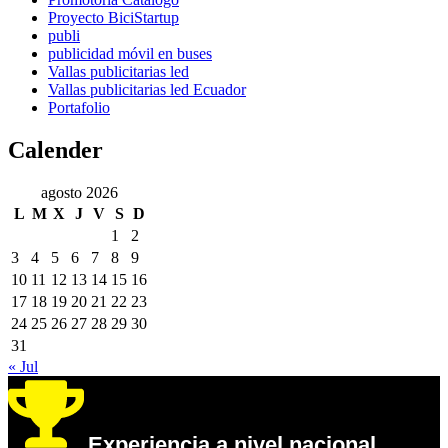
Proyecto BiciStartup
publi
publicidad móvil en buses
Vallas publicitarias led
Vallas publicitarias led Ecuador
Portafolio
Calender
agosto 2026
L
M
X
J
V
S
D
1
2
3
4
5
6
7
8
9
10
11
12
13
14
15
16
17
18
19
20
21
22
23
24
25
26
27
28
29
30
31
« Jul
Experiencia a nivel nacional