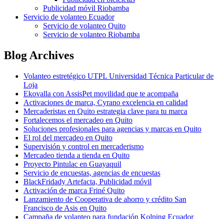
Publicidad móvil Riobamba
Servicio de volanteo Ecuador
Servicio de volanteo Quito
Servicio de volanteo Riobamba
Blog Archives
Volanteo estretégico UTPL Universidad Técnica Particular de
Loja
Ekovalla con AssisPet movilidad que te acompaña
Activaciones de marca, Cyrano excelencia en calidad
Mercaderistas en Quito estrategia clave para tu marca
Fortalecemos el mercadeo en Quito
Soluciones profesionales para agencias y marcas en Quito
El rol del mercadeo en Quito
Supervisión y control en mercaderismo
Mercadeo tienda a tienda en Quito
Proyecto Pintulac en Guayaquil
Servicio de encuestas, agencias de encuestas
BlackFridady Artefacta, Publicidad móvil
Activación de marca Friné Quito
Lanzamiento de Cooperativa de ahorro y crédito San
Francisco de Asis en Quito
Campaña de volanteo para fundación Kolping Ecuador