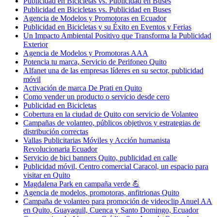
Publicidad en Bicicletas vs. Publicidad en Buses
Publicidad en Bicicletas vs. Publicidad en Buses
Agencia de Modelos y Promotoras en Ecuador
Publicidad en Bicicletas y su Éxito en Eventos y Ferias
Un Impacto Ambiental Positivo que Transforma la Publicidad
Exterior
Agencia de Modelos y Promotoras AAA
Potencia tu marca, Servicio de Perifoneo Quito
Alfanet una de las empresas líderes en su sector, publicidad
móvil
Activación de marca De Prati en Quito
Como vender un producto o servicio desde cero
Publicidad en Bicicletas
Cobertura en la ciudad de Quito con servicio de Volanteo
Campañas de volanteo, públicos objetivos y estrategias de
distribución correctas
Vallas Publicitarias Móviles y Acción humanista
Revolucionaria Ecuador
Servicio de bici banners Quito, publicidad en calle
Publicidad móvil, Centro comercial Caracol, un espacio para
visitar en Quito
Magdalena Park en campaña verde 💪
Agencia de modelos, promotoras, anfitrionas Quito
Campaña de volanteo para promoción de videoclip Anuel AA
en Quito, Guayaquil, Cuenca y Santo Domingo, Ecuador