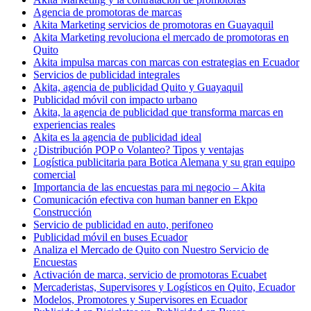
Agencia de promotoras de marcas
Akita Marketing servicios de promotoras en Guayaquil
Akita Marketing revoluciona el mercado de promotoras en
Quito
Akita impulsa marcas con marcas con estrategias en Ecuador
Servicios de publicidad integrales
Akita, agencia de publicidad Quito y Guayaquil
Publicidad móvil con impacto urbano
Akita, la agencia de publicidad que transforma marcas en
experiencias reales
Akita es la agencia de publicidad ideal
¿Distribución POP o Volanteo? Tipos y ventajas
Logística publicitaria para Botica Alemana y su gran equipo
comercial
Importancia de las encuestas para mi negocio – Akita
Comunicación efectiva con human banner en Ekpo
Construcción
Servicio de publicidad en auto, perifoneo
Publicidad móvil en buses Ecuador
Analiza el Mercado de Quito con Nuestro Servicio de
Encuestas
Activación de marca, servicio de promotoras Ecuabet
Mercaderistas, Supervisores y Logísticos en Quito, Ecuador
Modelos, Promotores y Supervisores en Ecuador