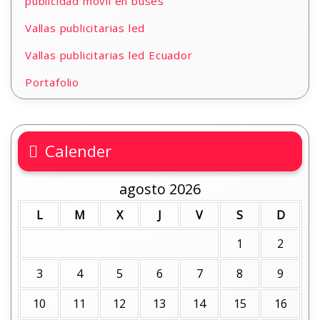
publicidad móvil en buses
Vallas publicitarias led
Vallas publicitarias led Ecuador
Portafolio
Calender
agosto 2026
L
M
X
J
V
S
D
1
2
3
4
5
6
7
8
9
10
11
12
13
14
15
16