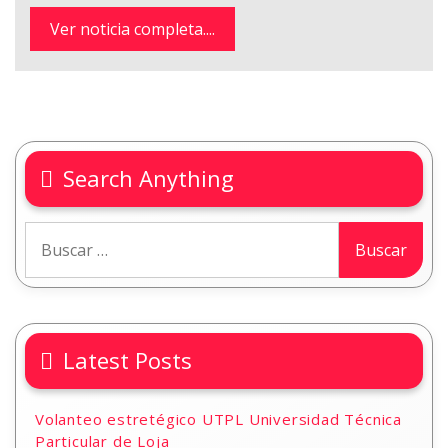
Ver noticia completa....
Search Anything
Latest Posts
Volanteo estretégico UTPL Universidad Técnica
Particular de Loja