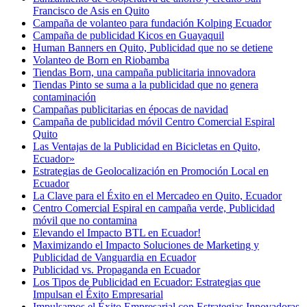
Francisco de Asis en Quito
Campaña de volanteo para fundación Kolping Ecuador
Campaña de publicidad Kicos en Guayaquil
Human Banners en Quito, Publicidad que no se detiene
Volanteo de Born en Riobamba
Tiendas Born, una campaña publicitaria innovadora
Tiendas Pinto se suma a la publicidad que no genera
contaminación
Campañas publicitarias en épocas de navidad
Campaña de publicidad móvil Centro Comercial Espiral
Quito
Las Ventajas de la Publicidad en Bicicletas en Quito,
Ecuador»
Estrategias de Geolocalización en Promoción Local en
Ecuador
La Clave para el Éxito en el Mercadeo en Quito, Ecuador
Centro Comercial Espiral en campaña verde, Publicidad
móvil que no contamina
Elevando el Impacto BTL en Ecuador!
Maximizando el Impacto Soluciones de Marketing y
Publicidad de Vanguardia en Ecuador
Publicidad vs. Propaganda en Ecuador
Los Tipos de Publicidad en Ecuador: Estrategias que
Impulsan el Éxito Empresarial
Impulsamos el Éxito Empresarial con Estrategias Innovadoras