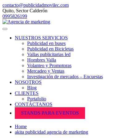
contacto@publicidadmovilec.com
Quito, Sector Calderón
0995826199
NUESTROS SERVICIOS
Publicidad en buses
Publicidad en Bicicletas
Vallas publicitarias led
Hombres Valla
Volanteo y Promotoras
Mercadeo y Ventas
Investigación de mercados – Encuestas
NOSOTROS
Blog
CLIENTES
Portafolio
CONTÁCTANOS
STANDS PARA EVENTOS
Home
akita publicidad agencia de marketing