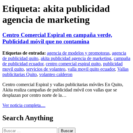
Etiqueta:
akita publicidad
agencia de marketing
Centro Comercial Espiral en campaña verde,
Publicidad móvil que no contamina
Etiquetas de entrada:
agencia de modelos y promotoras
,
agencia
de publicidad quito
,
akita publicidad agencia de marketing
,
campaña
de publicidad ecuador
,
centro comercial espiral quito
,
publicidad
movil quito
,
servicios de volanteo
,
valla movil quito ecuador
,
Vallas
publicitarias Quito
,
volanteo calderon
Centro comercial Espiral y vallas publicitarias móviles En Quito,
Akita realiza campañas de publicidad móvil con vallas que se
desplazan por centro norte de la…
Ver noticia completa....
Search Anything