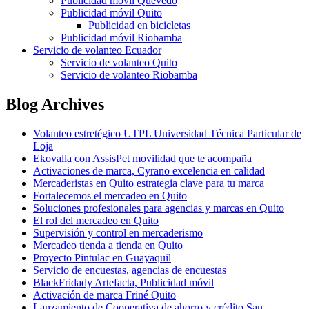
Publicidad móvil Quevedo
Publicidad móvil Quito
Publicidad en bicicletas
Publicidad móvil Riobamba
Servicio de volanteo Ecuador
Servicio de volanteo Quito
Servicio de volanteo Riobamba
Blog Archives
Volanteo estretégico UTPL Universidad Técnica Particular de
Loja
Ekovalla con AssisPet movilidad que te acompaña
Activaciones de marca, Cyrano excelencia en calidad
Mercaderistas en Quito estrategia clave para tu marca
Fortalecemos el mercadeo en Quito
Soluciones profesionales para agencias y marcas en Quito
El rol del mercadeo en Quito
Supervisión y control en mercaderismo
Mercadeo tienda a tienda en Quito
Proyecto Pintulac en Guayaquil
Servicio de encuestas, agencias de encuestas
BlackFridady Artefacta, Publicidad móvil
Activación de marca Friné Quito
Lanzamiento de Cooperativa de ahorro y crédito San