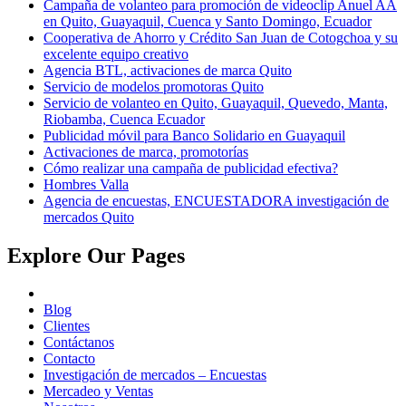
Campaña de volanteo para promoción de videoclip Anuel AA
en Quito, Guayaquil, Cuenca y Santo Domingo, Ecuador
Cooperativa de Ahorro y Crédito San Juan de Cotogchoa y su
excelente equipo creativo
Agencia BTL, activaciones de marca Quito
Servicio de modelos promotoras Quito
Servicio de volanteo en Quito, Guayaquil, Quevedo, Manta,
Riobamba, Cuenca Ecuador
Publicidad móvil para Banco Solidario en Guayaquil
Activaciones de marca, promotorías
Cómo realizar una campaña de publicidad efectiva?
Hombres Valla
Agencia de encuestas, ENCUESTADORA investigación de
mercados Quito
Explore Our Pages
Blog
Clientes
Contáctanos
Contacto
Investigación de mercados – Encuestas
Mercadeo y Ventas