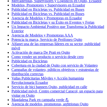
Mercaderistas, Supervisores y Logísticos en Quito, Ecuador
Modelos, Promotores y Supervisores en Ecuador
Publicidad en Bicicletas vs. Publicidad en Buses
Publicidad en Bicicletas vs. Publicidad en Buses
Agencia de Modelos y Promotoras en Ecuador
Publicidad en Bicicletas y su Éxito en Eventos y Ferias
Un Impacto Ambiental Positivo que Transforma la Publicidad
Exterior
Agencia de Modelos y Promotoras AAA
Potencia tu marca, Servicio de Perifoneo Quito
Alfanet una de las empresas líderes en su sector, publicidad
móvil
Activación de marca De Prati en Quito
Como vender un producto o servicio desde cero
Publicidad en Bicicletas
Cobertura en la ciudad de Quito con servicio de Volanteo
Campañas de volanteo, públicos objetivos y estrategias de
distribución correctas
Vallas Publicitarias Móviles y Acción humanista
Revolucionaria Ecuador
Servicio de bici banners Quito, publicidad en calle
Publicidad móvil, Centro comercial Caracol, un espacio para
visitar en Quito
Magdalena Park en campaña verde 💪
Agencia de modelos, promotoras, anfitrionas Quito