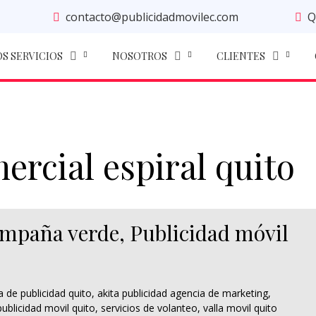
contacto@publicidadmovilec.com
Q
S SERVICIOS
NOSOTROS
CLIENTES
ercial espiral quito
ampaña verde, Publicidad móvil
a de publicidad quito
,
akita publicidad agencia de marketing
,
publicidad movil quito
,
servicios de volanteo
,
valla movil quito